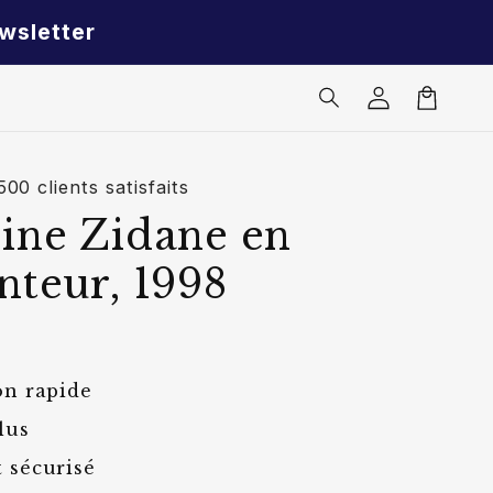
wsletter
Connexion
Panier
00 clients satisfaits
ine Zidane en
nteur, 1998
on rapide
lus
 sécurisé