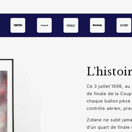
Stade de Fr
3 juillet 199
Crédits : H
L'histoi
Ce 3 juillet 1998, au
de finale de la Cou
chaque ballon pèse l
contrôle aérien, pres
Zidane ne subit jama
d’un quart de finale