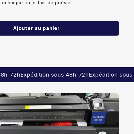
 technique en instant de poésie.
Ajouter au panier
tion sous 48h-72h
Expédition sous 48h-72h
Expéd