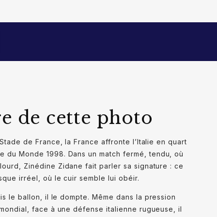
ance, Paris
8
numéro de suivi
ahn Lionel / ABACA
re de cette photo
 Stade de France, la France affronte l’Italie en quart
pe du Monde 1998. Dans un match fermé, tendu, où
ourd, Zinédine Zidane fait parler sa signature : ce
que irréel, où le cuir semble lui obéir.
is le ballon, il le dompte. Même dans la pression
 mondial, face à une défense italienne rugueuse, il