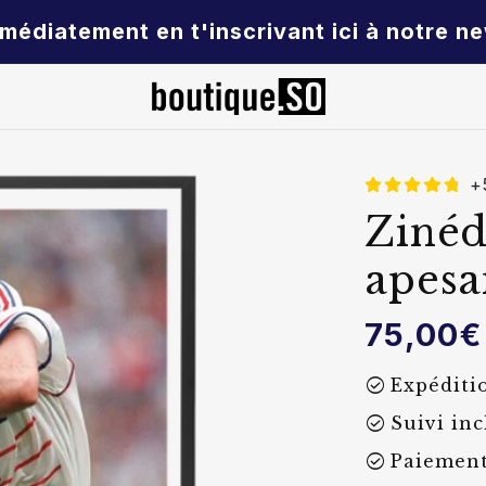
médiatement en t'inscrivant ici à notre ne
+5
Zinéd
apesa
Prix
75,00€
habituel
check_circle
Expéditi
check_circle
Suivi inc
check_circle
Paiement