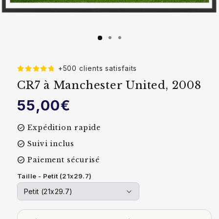
+500 clients satisfaits
CR7 à Manchester United, 2008
Prix
55,00€
habituel
check_circle
Expédition rapide
check_circle
Suivi inclus
check_circle
Paiement sécurisé
Taille - Petit (21x29.7)