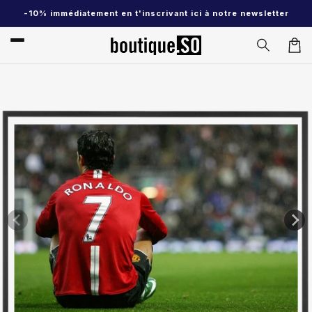
et
-10% immédiatement en t'inscrivant ici à notre newsletter
passer
au
contenu
Pani
Passer aux
informations
produits