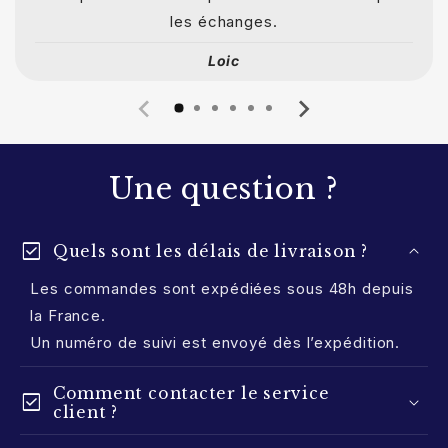
les échanges.
Loic
Une question ?
check_box
Quels sont les délais de livraison ?
Les commandes sont expédiées sous 48h depuis
la France.
Un numéro de suivi est envoyé dès l’expédition.
Comment contacter le service
check_box
client ?
Besoin d’aide ?