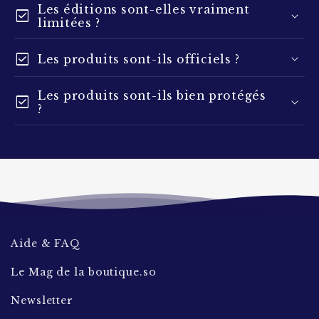
Les éditions sont-elles vraiment
check_box
limitées ?
check_box
Les produits sont-ils officiels ?
24 à 48
Les produits sont-ils bien protégés
heures
check_box
?
Aide & FAQ
Le Mag de la boutique.so
Newsletter